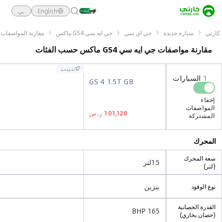
English
ـي
كارتي
سيارة جديدة
جي اي سي
جي ايه سي GS4 ماكس
مقارنة المواصفات 
مقارنة مواصفات جي ايه سي GS4 ماكس حسب الفئات
تثبيت
تثبيت
1
السيارات
1
السيارات
GS 4 1.5T GB
GS 4 1.5T GB
إخفاء
إخفاء
المواصفات
المواصفات
101,128 ر.س
101,128 ر.س
المشتركة
المشتركة
المحرك
سعة المحرك
1.5لتر
(لتر)
بنزين
نوع الوقود
القدرة الحصانية
165 BHP
(حصان بخاري)