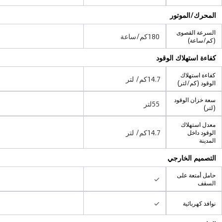
المحرك/الموتور
السرعة القصوى
180كم/ساعة
(كم/ساعة)
كفاءة استهلاك الوقود
كفاءة استهلاك
14.7كم/ لتر
الوقود (كم/لتر)
سعة خزان الوقود
55لتر
(لتر)
معدل استهلاك
14.7كم/ لتر
الوقود داخل
المدينة
التصميم الخارجي
حامل أمتعة على
✓
السقف
✓
نوافذ كهربائية