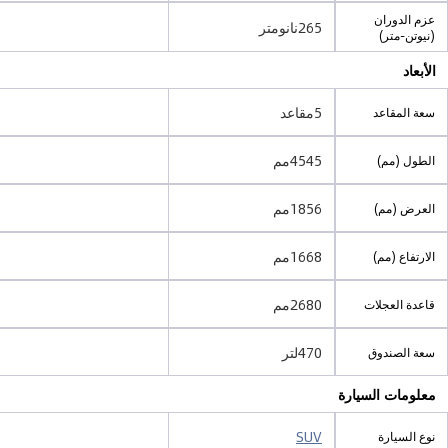
عزم الدوران
265نانومتر
(نيوتن-متر)
الأبعاد
5مقاعد
سعة المقاعد
4545مم
الطول (مم)
1856مم
العرض (مم)
1668مم
الارتفاع (مم)
2680مم
قاعدة العجلات
470لتر
سعة الصندوق
معلومات السيارة
SUV
نوع السيارة