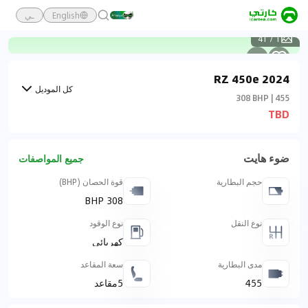
English
ـي
41
/
1
2024 RZ 450e
كل الموديل
308 BHP | 455
TBD
ضوء هايت
جميع المواصفات
حجم البطارية
قوة الحصان (BHP)
308 BHP
نوع النقل
نوع الوقود
كهربائي
مدى البطارية
سعة المقاعد
455
5مقاعد