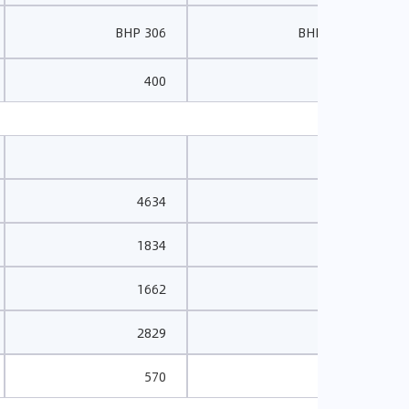
306 BHP
224 BHP
400
350
4634
4634
1834
1834
1662
1662
2829
2829
570
570