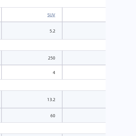
SUV
SUV
5.2
6.9
250
236
4
4
13.2
13.9
60
60