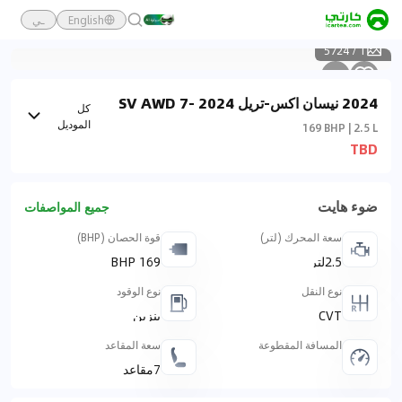
English
ـي
5724
/
1
2024 نيسان اكس-تريل 2024 SV AWD 7-
كل
Seater
الموديل
169 BHP | 2.5 L
TBD
ضوء هايت
جميع المواصفات
سعة المحرك (لتر)
قوة الحصان (BHP)
2.5لتر
169 BHP
نوع النقل
نوع الوقود
CVT
بنزين
المسافة المقطوعة
سعة المقاعد
7مقاعد