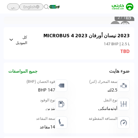
English
ـي
2
/
1
2023 نيسان أورفان 2023 MICROBUS 4
كل
DOORS, 13 SEATER A/T, HIGH ROOF
الموديل
147 BHP | 2.5 L
TBD
ضوء هايت
جميع المواصفات
سعة المحرك (لتر)
قوة الحصان (BHP)
2.5لتر
147 BHP
نوع النقل
نوع الوقود
أوتوماتيكي
بنزين
المسافة المقطوعة
سعة المقاعد
14مقاعد