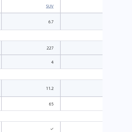
SUV
SUV
6.7
6.2
227
232
4
4
11.2
11.4
65
65
✓
✓