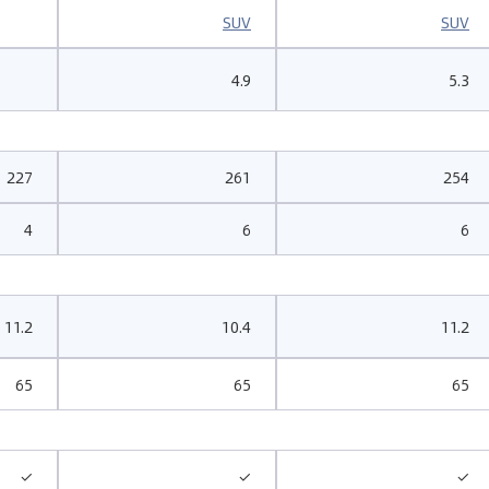
SUV
SUV
4.9
5.3
227
261
254
4
6
6
11.2
10.4
11.2
65
65
65
✓
✓
✓