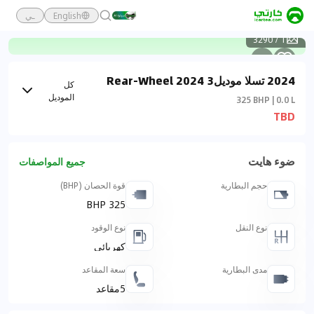
English
ـي
3290
/
1
2024 تسلا موديل3 2024 Rear-Wheel
كل
Drive
الموديل
325 BHP | 0.0 L
TBD
ضوء هايت
جميع المواصفات
حجم البطارية
قوة الحصان (BHP)
325 BHP
نوع النقل
نوع الوقود
كهربائي
مدى البطارية
سعة المقاعد
5مقاعد