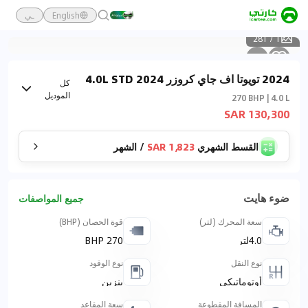
English
ـي
281
/
1
2024 تويوتا اف جاي كروزر 2024 4.0L STD
كل
4WD
الموديل
270 BHP | 4.0 L
130,300 SAR
القسط الشهري
1,823 SAR
/
الشهر
ضوء هايت
جميع المواصفات
سعة المحرك (لتر)
قوة الحصان (BHP)
4.0لتر
270 BHP
نوع النقل
نوع الوقود
أوتوماتيكي
بنزين
المسافة المقطوعة
سعة المقاعد