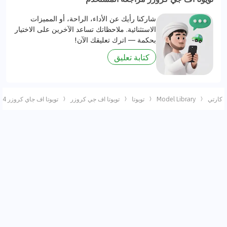
شاركنا رأيك عن الأداء، الراحة، أو المميزات
الاستثنائية. ملاحظاتك تساعد الآخرين على الاختيار
بحكمة — اترك تعليقك الآن!
كتابة تعليق
كارتي
Model Library
تويوتا
تويوتا اف جي كروزر
تويوتا اف جاي كروزر 2024 4.0L STD 4WD