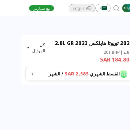
English
بيع سيارتي
2023 تويوتا هايلكس 2023 2.8L GR
كل
Sport Double Cab DSL 4x
الموديل
201 BHP | 2.8
184,805 S
القسط الشهري
2,585 SAR
/
الشهر