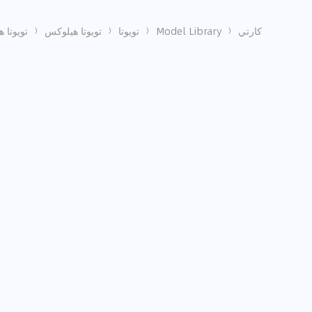
كارتي
Model Library
تويوتا
تويوتا هيلوكس
تويوتا هايلكس 2023 SL 4x4