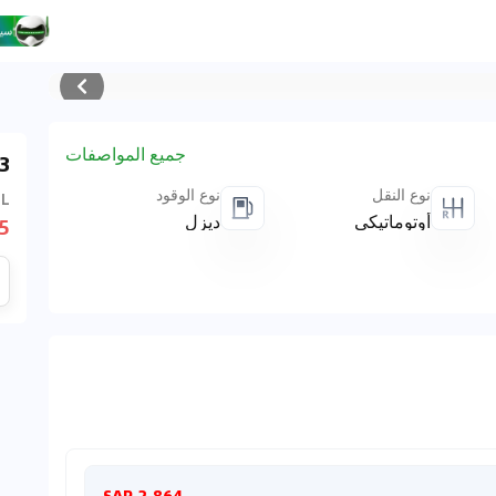
جميع المواصفات
4
نوع النقل
نوع الوقود
 L
أوتوماتيكي
ديزل
AR
شهريا
2,864 SAR