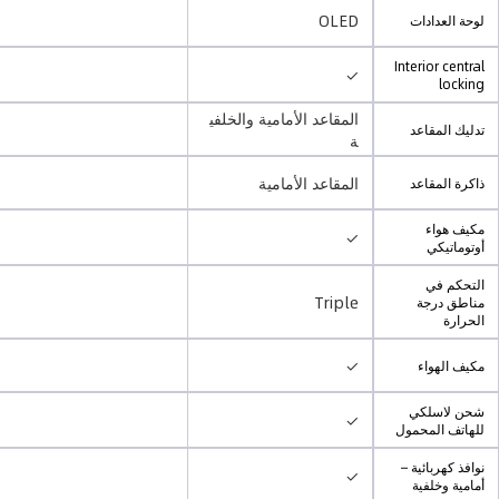
OLED
لوحة العدادات
Interior central
✓
locking
المقاعد الأمامية والخلفي
تدليك المقاعد
ة
المقاعد الأمامية
ذاكرة المقاعد
مكيف هواء
✓
أوتوماتيكي
التحكم في
Triple
مناطق درجة
الحرارة
✓
مكيف الهواء
شحن لاسلكي
✓
للهاتف المحمول
نوافذ كهربائية –
✓
أمامية وخلفية