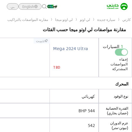
English
ـي
كارتي
سيارة جديدة
لي اوتو
لي اوتو ميجا
مقارنة المواصفات بالتراكيب
مقارنة مواصفات لي اوتو ميجا حسب الفئات
تثبيت
تثبيت
1
السيارات
1
السيارات
Mega 2024 Ultra
Mega 2024 Ultra
إخفاء
إخفاء
المواصفات
المواصفات
TBD
TBD
المشتركة
المشتركة
المحرك
كهربائي
نوع الوقود
القدرة الحصانية
544 BHP
(حصان بخاري)
عزم الدوران
542
(نيوتن-متر)