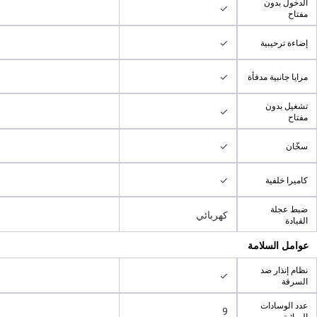
الدخول بدون
✓
مفتاح
✓
إضاءة ترحيبية
✓
مرايا جانبية مدفأة
تشغيل بدون
✓
مفتاح
✓
سخّان
✓
كاميرا خلفية
ضبط عجلة
كهربائي
القيادة
عوامل السلامة
نظام إنذار ضد
✓
السرقة
عدد الوسادات
9
الهوائية