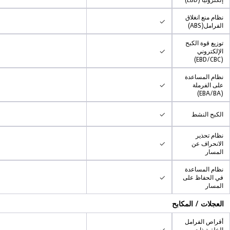
نظام منع انغلاق
✓
الفرامل(ABS)
توزيع قوة الكبح
✓
الإلكتروني
(EBD/CBC)
نظام المساعدة
✓
على الفرملة
(EBA/BA)
✓
الكبح النشط
نظام تحذير
✓
الانحراف عن
المسار
نظام المساعدة
✓
في الحفاظ على
المسار
العجلات / المكابح
أقراص الفرامل
✓
الخلفية ذات