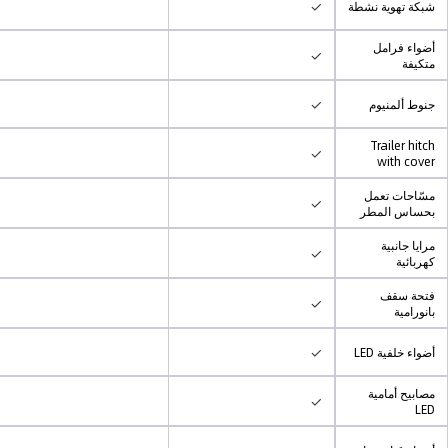
✓
شبكة تهوية نشطة
أضواء فرامل
✓
متكيفة
✓
جنوط ألمنيوم
Trailer hitch
✓
with cover
مسّاحات تعمل
✓
بحساس المطر
مرايا جانبية
✓
كهربائية
فتحة سقف
✓
بانورامية
✓
أضواء خلفية LED
مصابيح أمامية
✓
LED