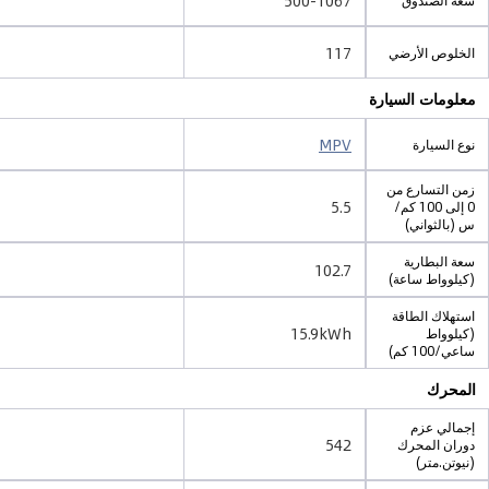
سعة الصندوق
117
الخلوص الأرضي
معلومات السيارة
MPV
نوع السيارة
زمن التسارع من
5.5
0 إلى 100 كم/
س (بالثواني)
سعة البطارية
102.7
(كيلوواط ساعة)
استهلاك الطاقة
15.9kWh
(كيلوواط
ساعي/100 كم)
المحرك
إجمالي عزم
542
دوران المحرك
(نيوتن.متر)