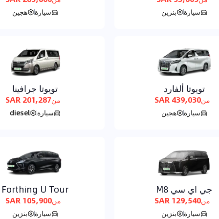
سيارة
بنزين
سيارة
هجين
تويوتا ألفارد
تويوتا جرافينا
201,287 SAR
439,030 SAR
من
من
سيارة
هجين
سيارة
diesel
جي اي سي M8
Forthing U Tour
105,900 SAR
129,540 SAR
من
من
سيارة
بنزين
سيارة
بنزين