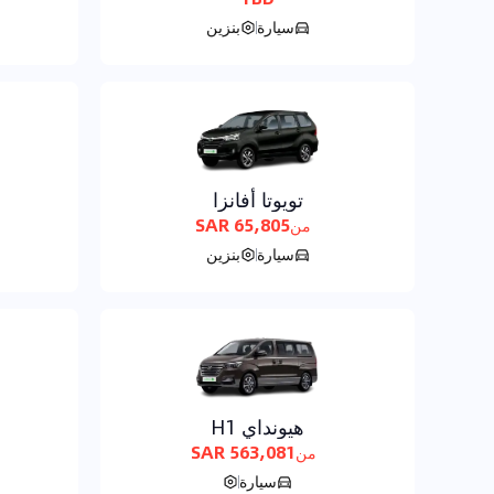
سيارة
بنزين
تويوتا أفانزا
65,805 SAR
من
سيارة
بنزين
هيونداي H1
563,081 SAR
من
سيارة