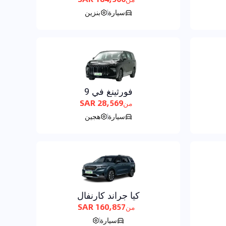
سيارة
بنزين
فورثينغ في 9
28,569 SAR
من
سيارة
هجين
كيا جراند كارنفال
160,857 SAR
من
سيارة