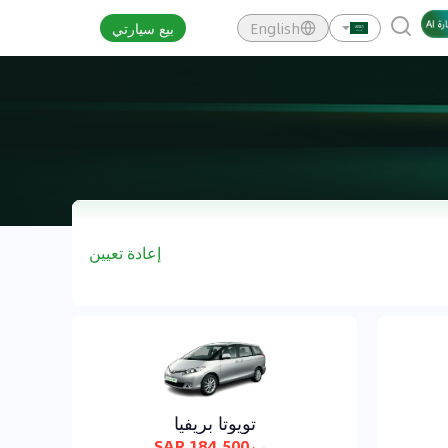
English
بيع سيارتي
إعادة تعيين
تويوتا بريفيا
184,500 SAR
من