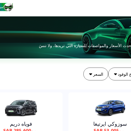
، وتحقق من أحدث الأسعار والمواصفات للسيارة التي تريدها، ولا تنسَ
 الوقود
السعر
سوزوكي ايرتيغا
فوياه دريم
285,600 SAR
53,005 SAR
من
من