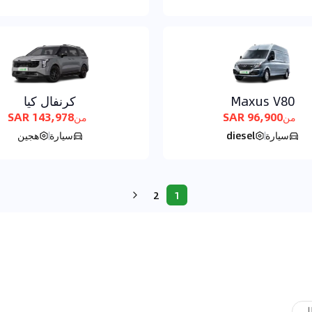
Maxus V80
كرنفال كيا
143,978 SAR
96,900 SAR
من
من
سيارة
diesel
سيارة
هجين
2
1
ال