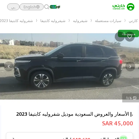
English
ـي
كارتي
سيارات مستعملة
شيفروليه
شيفروليه كابتيفا
شفروليه كابتيفا 2023
مستعملة
1/6
،| الأسعار والعروض السعودية موديل شفروليه كابتيفا 2023
45,000 SAR