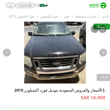
English
ـي
كارتي
سيارات مستعملة
فورد
فورد إكسبلورر
فورد اكسبلورر 2010
مستعملة
1/8
،| الأسعار والعروض السعودية موديل فورد اكسبلورر 2010
14,000 SAR