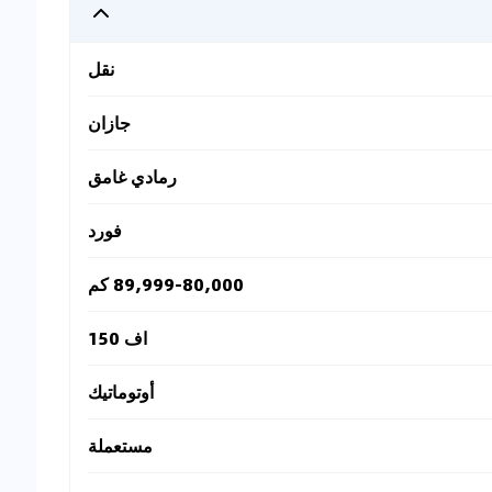
نقل
جازان
رمادي غامق
فورد
89,999-80,000 كم
اف 150
أوتوماتيك
مستعملة