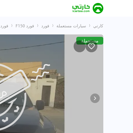
كارتي
سيارات مستعملة
فورد
فورد F150
فورد اف 0
مستعملة