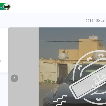
15 2019
،
ف
D