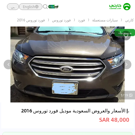
English
ـي
كارتي
سيارات مستعملة
فورد
فورد توروس
فورد توروس 2016
مستعملة
1/19
،| الأسعار والعروض السعودية موديل فورد توروس 2016
48,000 SAR