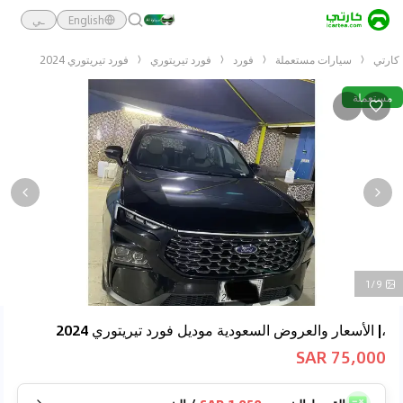
English
ـي
كارتي
سيارات مستعملة
فورد
فورد تيريتوري
فورد تيريتوري 2024
مستعملة
1/9
،| الأسعار والعروض السعودية موديل فورد تيريتوري 2024
75,000 SAR