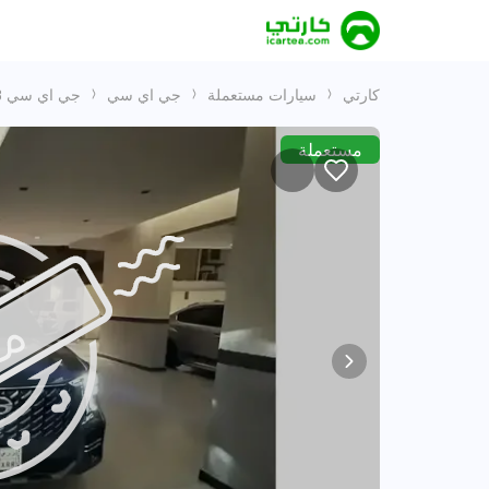
كارتي
سيارات مستعملة
جي اي سي
جي اي سي GS8
مستعملة