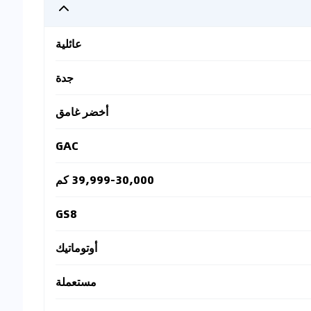
عائلية
جدة
أخضر غامق
GAC
39,999-30,000 كم
GS8
أوتوماتيك
مستعملة