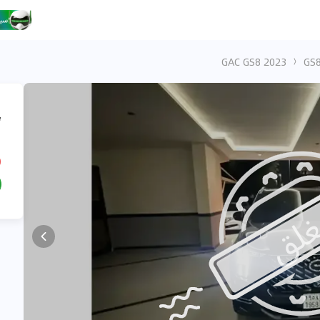
GAC GS8 2023
،
3
D