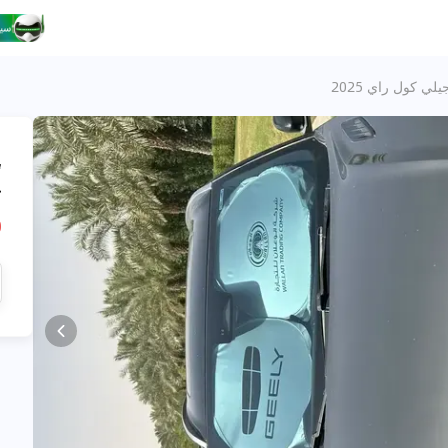
يلي كول راي 2025
،
ج
R