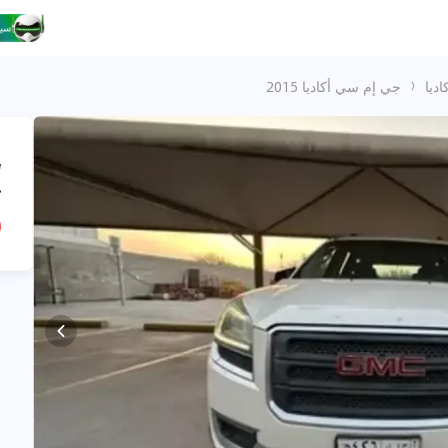
ديا
جي إم سي أكاديا 2015
،
ج
R