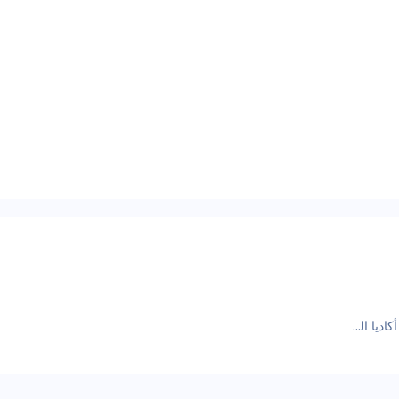
جي أم سي أكاديا الصور