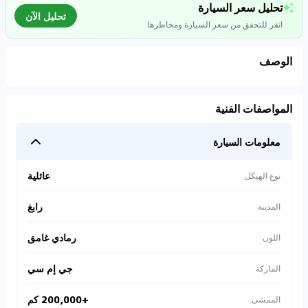
تحليل سعر السيارة
تحليل الآن
انقر للتحقق من سعر السيارة ومخاطرها
الوصف
تحليل بيانات السوق
المواصفات الفنية
اتصال إلى قواعد البيانات للسيارات المستعملة
معلومات السيارة
0
%
عائلية
نوع الهيكل
رابغ
المدينة
رمادي غامق
اللون
جي إم سي
الماركة
+200,000 كم
الممشى