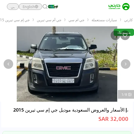
English
ـي
كارتي
سيارات مستعملة
جي ام سي
جي أم سي تيرين
جي إم سي تيرين 2015
مستعملة
1/8
،| الأسعار والعروض السعودية موديل جي إم سي تيرين 2015
32,000 SAR