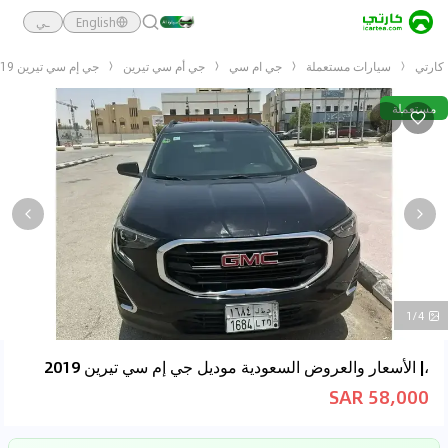
English
ـي
كارتي
سيارات مستعملة
جي ام سي
جي أم سي تيرين
جي إم سي تيرين 2019
مستعملة
1/4
،| الأسعار والعروض السعودية موديل جي إم سي تيرين 2019
58,000 SAR