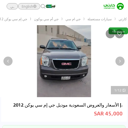
English
ـي
كارتي
سيارات مستعملة
جي ام سي
جي أم سي يوكون
جي إم سي يوكن 2012
مستعملة
1/12
،| الأسعار والعروض السعودية موديل جي إم سي يوكن 2012
45,000 SAR