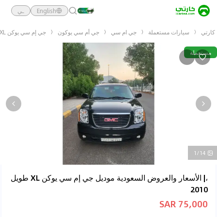
English
ـي
كارتي
سيارات مستعملة
جي ام سي
جي أم سي يوكون
جي إم سي يوكن XL طويل 2010
مستعملة
1/14
،| الأسعار والعروض السعودية موديل جي إم سي يوكن XL طويل
2010
75,000 SAR