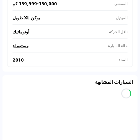
139,999-130,000 كم
الممشى
يوكن XL طويل
الموديل
أوتوماتيك
ناقل الحركة
مستعملة
حالة السيارة
2010
السنة
السيارات المشابهة