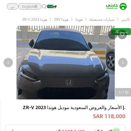
English
ـي
كارتي
سيارات مستعملة
هوندا
هوندا ZRV
هوندا ZR-V 2023
مستعملة
1/7
،| الأسعار والعروض السعودية موديل هوندا ZR-V 2023
118,000 SAR