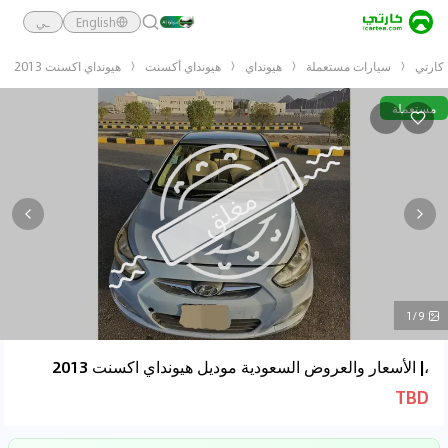
English
ـي
كارتي
سيارات مستعملة
هيونداي
هيونداي أكسنت
هيونداي اكسنت 2013
مستعملة
1/9
،| الأسعار والعروض السعودية موديل هيونداي اكسنت 2013
TBD