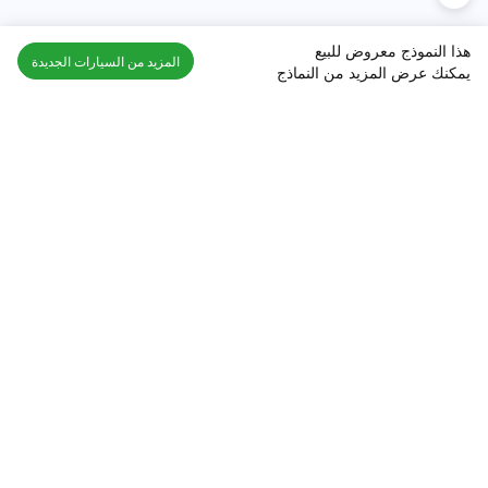
هذا النموذج معروض للبيع
المزيد من السيارات الجديدة
يمكنك عرض المزيد من النماذج
اكتشف السيارة في
السعودية
تقييمات السيارات الشائعة حسب
تقييمات السيارات الشهيرة حسب
الماركة
السلسلة
تويوتا
جيتور T2 مراجعات
جيتور
جيتور اندفاع مراجعات
نيسان
نيسان باترول مراجعات
كيا
فورد منطقة فورد مراجعات
فورد
جيتور T1 مراجعات
بي إم دبليو
بورشه بورش 911 مراجعات
هيونداي
كيا سيلتوس مراجعات
MG
نيسان كيكس مراجعات
سوزوكي
تويوتا راف 4 مراجعات
ميتسوبيشي
كيا K5 مراجعات
أفضل السيارات الجديدة للبيع
أفضل السيارات المستعملة للبيع
الجديدة جيتور T2
مستعملة نيسان باترول