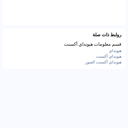
روابط ذات صلة
قسم معلومات هيونداي أكسنت
هيونداي
هيونداي أكسنت
هيونداي أكسنت الصور