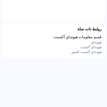
روابط ذات صلة
قسم معلومات هيونداي أكسنت
هيونداي
هيونداي أكسنت
هيونداي أكسنت الصور