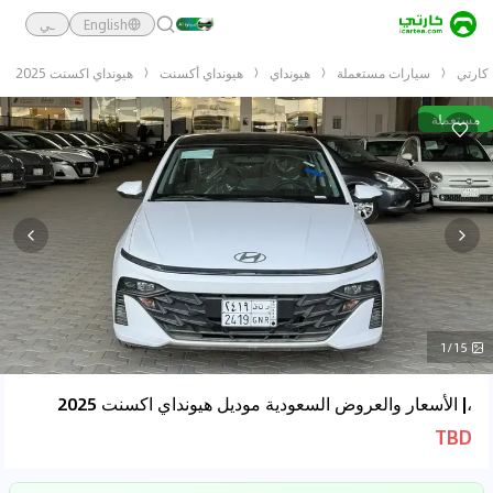
English
ـي
كارتي
سيارات مستعملة
هيونداي
هيونداي أكسنت
هيونداي اكسنت 2025
مستعملة
1/15
،| الأسعار والعروض السعودية موديل هيونداي اكسنت 2025
TBD