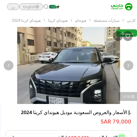
English
ـي
كارتي
سيارات مستعملة
هيونداي
هيونداي كريتا
هيونداي كريتا 2024
مستعملة
1/10
،| الأسعار والعروض السعودية موديل هيونداي كريتا 2024
79,000 SAR