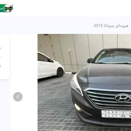
هيونداي سوناتا 2016
،
ه
R