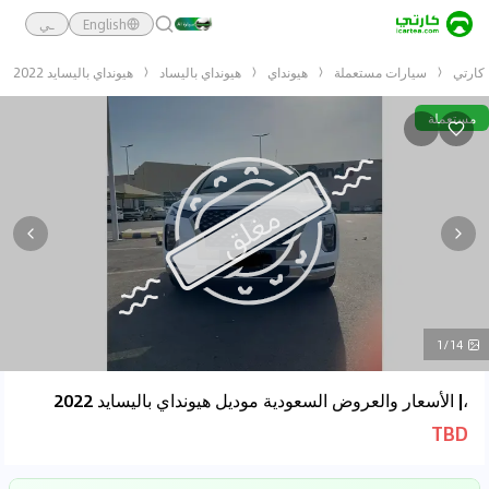
English
ـي
كارتي
سيارات مستعملة
هيونداي
هيونداي باليساد
هيونداي باليسايد 2022
مستعملة
1/14
،| الأسعار والعروض السعودية موديل هيونداي باليسايد 2022
TBD