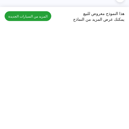
هذا النموذج معروض للبيع
المزيد من السيارات الجديدة
يمكنك عرض المزيد من النماذج
اكتشف السيارة في
السعودية
تقييمات السيارات الشائعة حسب
تقييمات السيارات الشهيرة حسب
الماركة
السلسلة
تويوتا
جيتور T2 مراجعات
جيتور
جيتور اندفاع مراجعات
نيسان
نيسان باترول مراجعات
كيا
فورد منطقة فورد مراجعات
فورد
جيتور T1 مراجعات
بي إم دبليو
بورشه بورش 911 مراجعات
هيونداي
كيا سيلتوس مراجعات
MG
نيسان كيكس مراجعات
سوزوكي
تويوتا راف 4 مراجعات
ميتسوبيشي
كيا K5 مراجعات
أفضل السيارات الجديدة للبيع
أفضل السيارات المستعملة للبيع
الجديدة جيتور T2
مستعملة نيسان باترول