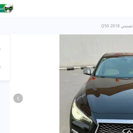
نفينيتي Q50 2018
،
ا
R