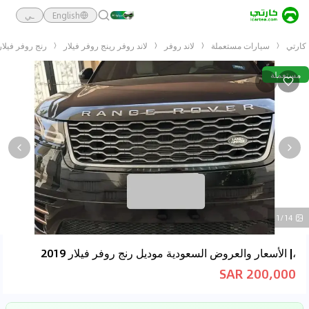
English
ـي
كارتي
سيارات مستعملة
لاند روفر
لاند روفر رينج روفر فيلار
رنج روفر فيلار 019
مستعملة
1/14
،| الأسعار والعروض السعودية موديل رنج روفر فيلار 2019
200,000 SAR