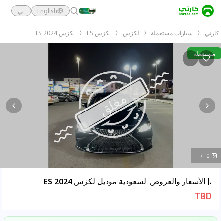
English
ـي
كارتي
سيارات مستعملة
لكزس
لكزس ES
لكزس ES 2024
مستعملة
1/10
،| الأسعار والعروض السعودية موديل لكزس ES 2024
TBD