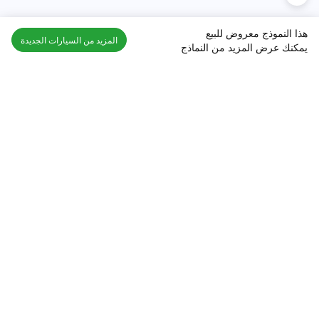
هذا النموذج معروض للبيع
المزيد من السيارات الجديدة
يمكنك عرض المزيد من النماذج
اكتشف السيارة في
السعودية
تقييمات السيارات الشائعة حسب
تقييمات السيارات الشهيرة حسب
الماركة
السلسلة
تويوتا
جيتور T2 مراجعات
جيتور
جيتور اندفاع مراجعات
نيسان
نيسان باترول مراجعات
كيا
فورد منطقة فورد مراجعات
فورد
جيتور T1 مراجعات
بي إم دبليو
بورشه بورش 911 مراجعات
هيونداي
كيا سيلتوس مراجعات
MG
نيسان كيكس مراجعات
سوزوكي
تويوتا راف 4 مراجعات
ميتسوبيشي
كيا K5 مراجعات
أفضل السيارات الجديدة للبيع
أفضل السيارات المستعملة للبيع
الجديدة جيتور T2
مستعملة نيسان باترول