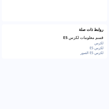
روابط ذات صلة
قسم معلومات لكزس ES
لكزس
لكزس ES
لكزس ES الصور