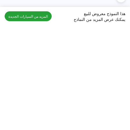
هذا النموذج معروض للبيع
المزيد من السيارات الجديدة
يمكنك عرض المزيد من النماذج
اكتشف السيارة في
السعودية
تقييمات السيارات الشائعة حسب
تقييمات السيارات الشهيرة حسب
الماركة
السلسلة
تويوتا
جيتور T2 مراجعات
جيتور
جيتور اندفاع مراجعات
نيسان
نيسان باترول مراجعات
كيا
فورد منطقة فورد مراجعات
فورد
جيتور T1 مراجعات
بي إم دبليو
بورشه بورش 911 مراجعات
هيونداي
كيا سيلتوس مراجعات
MG
نيسان كيكس مراجعات
سوزوكي
تويوتا راف 4 مراجعات
ميتسوبيشي
كيا K5 مراجعات
أفضل السيارات الجديدة للبيع
أفضل السيارات المستعملة للبيع
الجديدة جيتور T2
مستعملة نيسان باترول