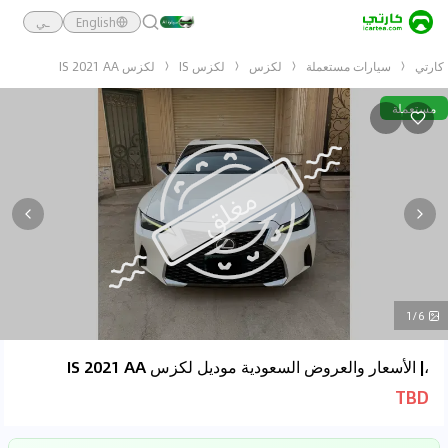
English
ـي
كارتي
سيارات مستعملة
لكزس
لكزس IS
لكزس IS 2021 AA
مستعملة
1/6
،| الأسعار والعروض السعودية موديل لكزس IS 2021 AA
TBD