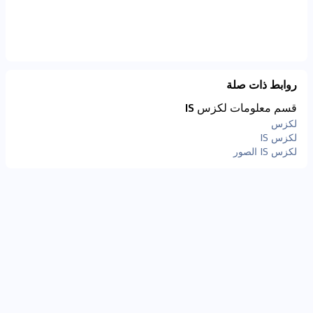
روابط ذات صلة
قسم معلومات لكزس IS
لكزس
لكزس IS
لكزس IS الصور