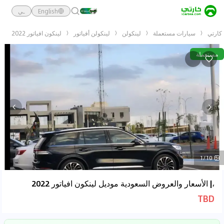
English
ـي
كارتي
سيارات مستعملة
لينكولن
لينكولن أفياتور
لينكون افياتور 2022
مستعملة
1/10
،| الأسعار والعروض السعودية موديل لينكون افياتور 2022
TBD