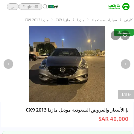
English
ـي
كارتي
سيارات مستعملة
مازدا
مازدا CX9
مازدا CX9 2013
مستعملة
1/5
،| الأسعار والعروض السعودية موديل مازدا CX9 2013
40,000 SAR