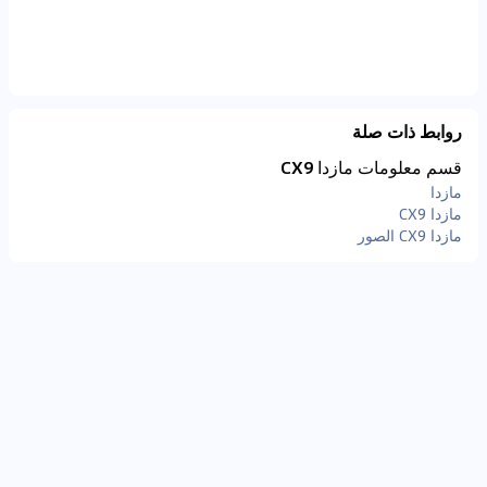
روابط ذات صلة
قسم معلومات مازدا CX9
مازدا
مازدا CX9
مازدا CX9 الصور