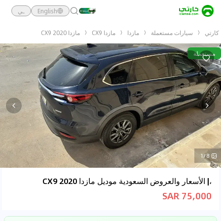
English
ـي
كارتي
سيارات مستعملة
مازدا
مازدا CX9
مازدا CX9 2020
مستعملة
1/8
،| الأسعار والعروض السعودية موديل مازدا CX9 2020
75,000 SAR