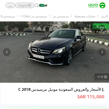
English
ـي
كارتي
سيارات مستعملة
مرسيدس بنز
مرسيدس بنز C Class
مرسيدس C 2018
مستعملة
1/15
،| الأسعار والعروض السعودية موديل مرسيدس C 2018
115,000 SAR