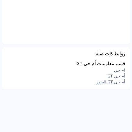
روابط ذات صلة
قسم معلومات أم جي GT
ام جي
أم جي GT
أم جي GT الصور