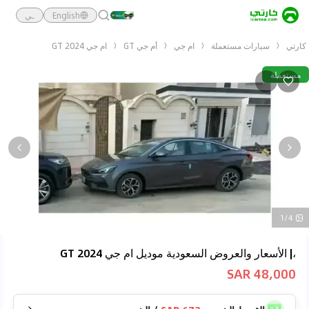
English
ـي
كارتي
سيارات مستعملة
ام جي
أم جي GT
ام جي GT 2024
مستعملة
1/4
،| الأسعار والعروض السعودية موديل ام جي GT 2024
48,000 SAR