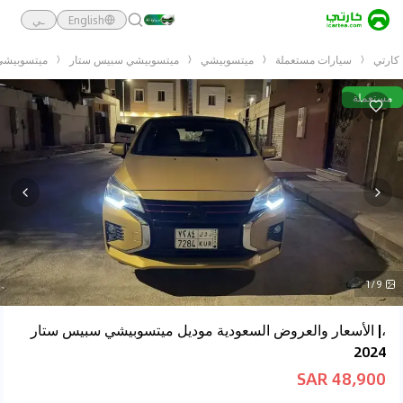
English
ـي
كارتي
سيارات مستعملة
ميتسوبيشي
ميتسوبيشي سبيس ستار
ميتسوبيشي س
مستعملة
1/9
،| الأسعار والعروض السعودية موديل ميتسوبيشي سبيس ستار
2024
48,900 SAR