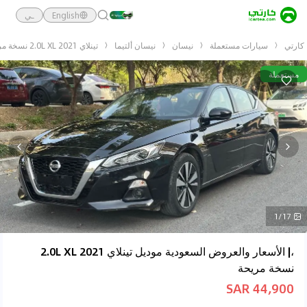
English
ـي
كارتي
سيارات مستعملة
نيسان
نيسان ألتيما
تينلاي 2021 2.0L XL نسخة مريحة
مستعملة
1/17
،| الأسعار والعروض السعودية موديل تينلاي 2021 2.0L XL
نسخة مريحة
44,900 SAR