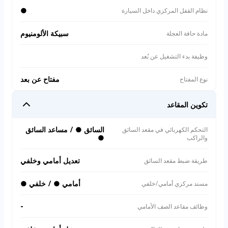
●
نظام القفل المركزي داخل السيارة
سبيكة الألومنيوم
مادة حافة العجلة
وظيفة بدء التشغيل عن بُعد
مفتاح عن بعد
نوع المفتاح
تكوين المقاعد
السائق ● / مساعد السائق
التحكم الكهربائي في مقعد السائق
●
والراكب
تعديل أمامي وخلفي
طريقة ضبط مقعد السائق
أمامي ● / خلفي ●
مسند مركزي أمامي/خلفي
-
وظائف مقاعد الصف الأمامي