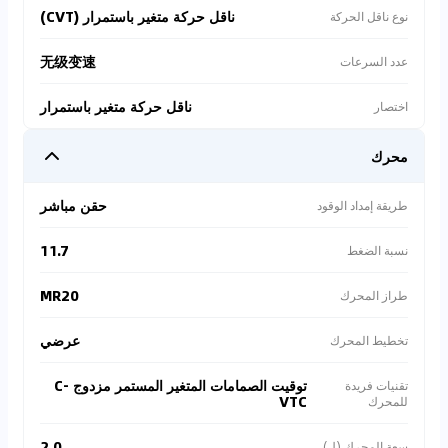
ناقل حركة متغير باستمرار (CVT)
نوع ناقل الحركة
无级变速
عدد السرعات
ناقل حركة متغير باستمرار
اختصار
محرك
حقن مباشر
طريقة إمداد الوقود
11.7
نسبة الضغط
MR20
طراز المحرك
عرضي
تخطيط المحرك
توقيت الصمامات المتغير المستمر مزدوج C-
تقنيات فريدة
VTC
للمحرك
2.0
سعة المحرك (ل)