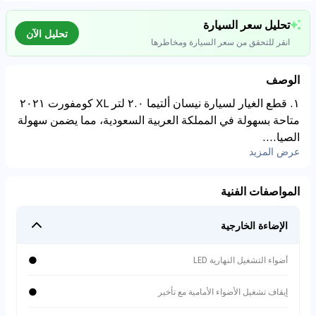
تحليل سعر السيارة
تحليل الآن
انقر للتحقق من سعر السيارة ومخاطرها
الوصف
موجود على
م
YALL***
١. قطع الغيار لسيارة نيسان ألتيما ٢.٠ لتر XL كومفورت ٢٠٢١
0
SAR
29,000
متاحة بسهولة في المملكة العربية السعودية، مما يضمن سهولة
تحليل بيانات السوق
2020
km
65,000
الصيا....
اتصال إلى قواعد البيانات للسيارات المستعملة
عرض المزيد
⚠
0
%
مخاطر المشخصات
مواصفات غير خليجية
المواصفات الفنية
(غير GCC). قيمة إعادة
البيع أقل.
الإضاءة الخارجية
●
أضواء التشغيل النهارية LED
⚠
تنبيه حوادث
لدى المركبة سجلات
●
إيقاف تشغيل الأضواء الأمامية مع تأخير
إصلاح.