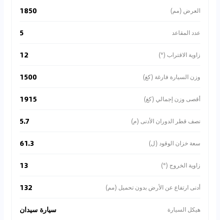
1850
العرض (مم)
5
عدد المقاعد
12
زاوية الاقتراب (°)
1500
وزن السيارة فارغة (كغ)
1915
أقصى وزن إجمالي (كغ)
5.7
نصف قطر الدوران الأدنى (م)
61.3
سعة خزان الوقود (ل)
13
زاوية الخروج (°)
132
أدنى ارتفاع عن الأرض بدون تحميل (مم)
سيارة سيدان
هيكل السيارة