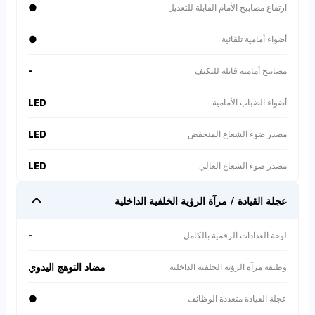
●
ارتفاع مصابيح الأمام القابلة للتعديل
⚠
مخاطر المعاملة
●
أضواء أمامية تلقائية
بائع فردي. لا يوجد ضمان
-
مصابيح أمامية قابلة للتكيف
أو حماية.
LED
أضواء الضباب الأمامية
⚠
مفقودة الضمان
LED
مصدر ضوء الشعاع المنخفض
التكلفة التقديرية للإصلاح
> 5,000 SAR.
LED
مصدر ضوء الشعاع العالي
عجلة القيادة / مرآة الرؤية الخلفية الداخلية
وصف سيارة
-
لوحة العدادات الرقمية بالكامل
**🤖 تقرير تشخيص مخاطر السوق بالذكاء الاصطناعي**: بعد
فحص عميق لجميع مصادر نفس هذا النوع من المركبات على
الشبكة 🔍، على الرغم من وجود عروض لهذه المركبة بأسعار
مضاد التوهج اليدوي
وظيفة مرآة الرؤية الخلفية الداخلية
منخفضة تصل إلى 29000 درهم إماراتي في السوق الخارجي
💰، إلا أن الذكاء الاصطناعي اكتشف مخاطر خطيرة: مخاطر
●
عجلة القيادة متعددة الوظائف
المواصفات: ليست بمواصفات خليجية (GCC)، مما يؤدي إلى