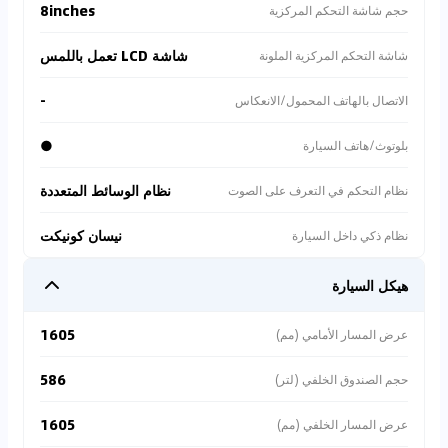
8inches
حجم شاشة التحكم المركزية
شاشة LCD تعمل باللمس
شاشة التحكم المركزية الملونة
-
الاتصال بالهاتف المحمول/الانعكاس
●
بلوتوث/هاتف السيارة
نظام الوسائط المتعددة
نظام التحكم في التعرف على الصوت
نيسان كونيكت
نظام ذكي داخل السيارة
هيكل السيارة
1605
عرض المسار الأمامي (مم)
586
حجم الصندوق الخلفي (لتر)
1605
عرض المسار الخلفي (مم)