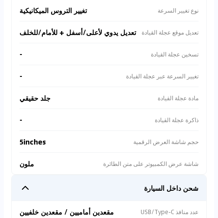
انخفاض شديد في قيمة إعادة البيع في السوق الثانوي. 📉 مخاطر
تغيير التروس الميكانيكية
نوع تغيير السرعة
المعاملة: إعلان من بائع خاص، بدون أي حماية لحقوق ما بعد البيع
أو ضمان. 🙅‍♂️ غياب الضمان: التكلفة التقديرية للصيانة خلال السنة
تعديل يدوي لأعلى/أسفل + للأمام/للخلف
تعديل موقع عجلة القيادة
الأولى قد تتجاوز 5,000 درهم إماراتي. 💸 على النقيض من ذلك،
يبلغ سعر المركبة المعتمدة رسميًا من منصة Cartea 44900
درهم إماراتي 🏷️، وهي تُباع من قبل وكيل معتمد، مع ضمانات
-
تسخين عجلة القيادة
كاملة 🛡️. ننصحك بأن تعطي الأولوية للقنوات الرسمية المعتمدة،
لتجنب خسائر أكبر بسبب مكاسب صغيرة، وتجنب التكاليف
-
تغيير السرعة عبر عجلة القيادة
المرتفعة اللاحقة للصيانة والدفاع عن حقوقك ✅
جلد حقيقي
مادة عجلة القيادة
-
ذاكرة عجلة القيادة
5inches
حجم شاشة العرض الرقمية
ملون
شاشة عرض الكمبيوتر على متن الطائرة
شحن داخل السيارة
مقعدين أماميين / مقعدين خلفيين
عدد منافذ USB/Type-C