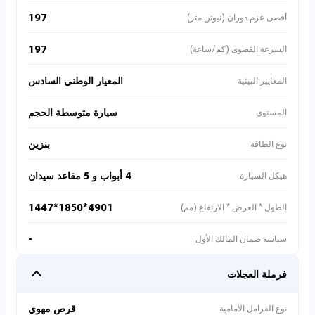
197
أقصى عزم دوران (نيوتن متر)
197
السرعة القصوى (كم/ساعة)
المعيار الوطني السادس
المعايير البيئية
سيارة متوسطة الحجم
المستوى
بنزين
نوع الطاقة
4 أبواب و 5 مقاعد سيدان
هيكل السيارة
4901*1850*1447
الطول * العرض * الارتفاع (مم)
-
سياسة ضمان المالك الأول
فرملة العجلات
قرص مهوي
نوع الفرامل الأمامية