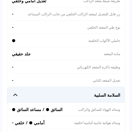
تعديل أمامي وخلفي
طريقة ضبط مقعد الراكب
-
زر قابل للتعديل لمقعد الراكب الخلفي من جانب الراكب المساعد
-
نوع طي المقعد الخلفي
●
حاملي الأكواب الخلفية
جلد حقيقي
مادة المقعد
-
وظيفة ذاكرة المقعد الكهربائي
-
تعديل المقعد الثاني
السلامة السلبية
السائق ● / مساعد السائق ●
وسائد الهواء للسائق والراكب
أمامي ● / خلفي -
وسائد هوائية جانبية أمامية/خلفية