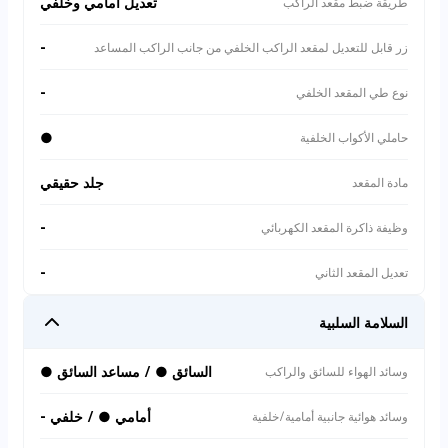
تعديل أمامي وخلفي
طريقة ضبط مقعد الراكب
-
زر قابل للتعديل لمقعد الراكب الخلفي من جانب الراكب المساعد
-
نوع طي المقعد الخلفي
●
حاملي الأكواب الخلفية
جلد حقيقي
مادة المقعد
-
وظيفة ذاكرة المقعد الكهربائي
-
تعديل المقعد الثاني
السلامة السلبية
السائق ● / مساعد السائق ●
وسائد الهواء للسائق والراكب
أمامي ● / خلفي -
وسائد هوائية جانبية أمامية/خلفية