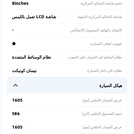
8inches
حجم شاشة التحكم المركزية
شاشة LCD تعمل باللمس
شاشة التحكم المركزية الملونة
-
الاتصال بالهاتف المحمول/الانعكاس
●
بلوتوث/هاتف السيارة
نظام الوسائط المتعددة
نظام التحكم في التعرف على الصوت
نيسان كونيكت
نظام ذكي داخل السيارة
هيكل السيارة
1605
عرض المسار الأمامي (مم)
586
حجم الصندوق الخلفي (لتر)
1605
عرض المسار الخلفي (مم)