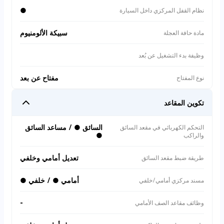
●
نظام القفل المركزي داخل السيارة
سبيكة الألومنيوم
مادة حافة العجلة
وظيفة بدء التشغيل عن بُعد
مفتاح عن بعد
نوع المفتاح
تكوين المقاعد
السائق ● / مساعد السائق
التحكم الكهربائي في مقعد السائق
●
والراكب
تعديل أمامي وخلفي
طريقة ضبط مقعد السائق
أمامي ● / خلفي ●
مسند مركزي أمامي/خلفي
-
وظائف مقاعد الصف الأمامي