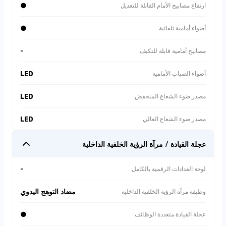
●
ارتفاع مصابيح الأمام القابلة للتعديل
●
أضواء أمامية تلقائية
-
مصابيح أمامية قابلة للتكيف
LED
أضواء الضباب الأمامية
LED
مصدر ضوء الشعاع المنخفض
LED
مصدر ضوء الشعاع العالي
عجلة القيادة / مرآة الرؤية الخلفية الداخلية
وصف سيارة
-
لوحة العدادات الرقمية بالكامل
**🤖 تقرير تشخيص مخاطر السوق بالذكاء الاصطناعي**: بعد
إجراء مسح شامل لجميع السيارات المماثلة في السوق 🔍، تبين
أنه على الرغم من وجود سيارات بأسعار منخفضة تصل إلى
مضاد التوهج اليدوي
وظيفة مرآة الرؤية الخلفية الداخلية
**30,000 درهم إماراتي** 💰، فإن الذكاء الاصطناعي قد حدد
مخاطر خطيرة: بعض هذه السيارات ذات الأسعار المنخفضة
●
عجلة القيادة متعددة الوظائف
تندرج تحت فئة **مخاطر المواصفات: ليست بمواصفات خليجية