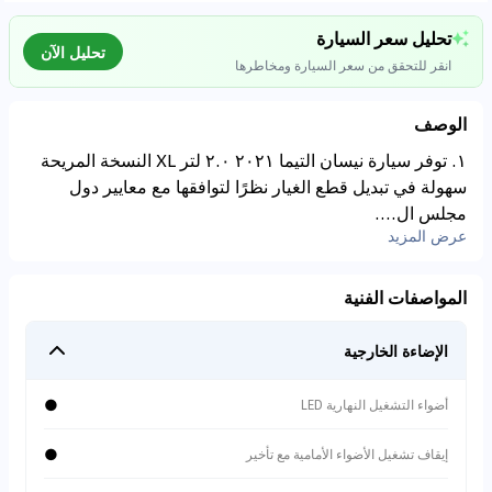
تحليل سعر السيارة
تحليل الآن
انقر للتحقق من سعر السيارة ومخاطرها
الوصف
موجود على
م
DUBI***
١. توفر سيارة نيسان التيما ٢٠٢١ ٢.٠ لتر XL النسخة المريحة
0
SAR
30,000
سهولة في تبديل قطع الغيار نظرًا لتوافقها مع معايير دول
تحليل بيانات السوق
2020
km
91,000
مجلس ال....
اتصال إلى قواعد البيانات للسيارات المستعملة
عرض المزيد
⚠
0
%
مخاطر المشخصات
مواصفات غير خليجية
المواصفات الفنية
(غير GCC). قيمة إعادة
البيع أقل.
الإضاءة الخارجية
●
أضواء التشغيل النهارية LED
⚠
تنبيه حوادث
لدى المركبة سجلات
●
إيقاف تشغيل الأضواء الأمامية مع تأخير
إصلاح.