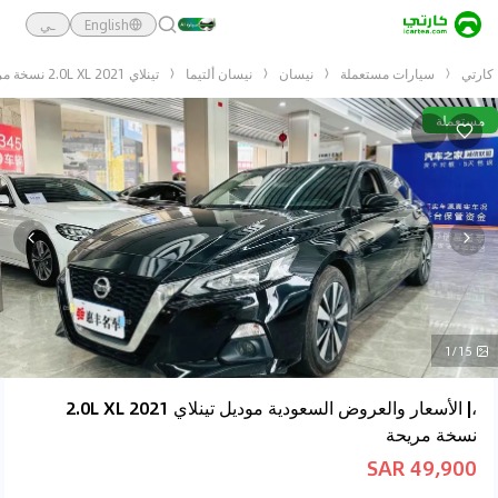
English
ـي
كارتي
سيارات مستعملة
نيسان
نيسان ألتيما
تينلاي 2021 2.0L XL نسخة مريحة
مستعملة
1/15
،| الأسعار والعروض السعودية موديل تينلاي 2021 2.0L XL
نسخة مريحة
49,900 SAR