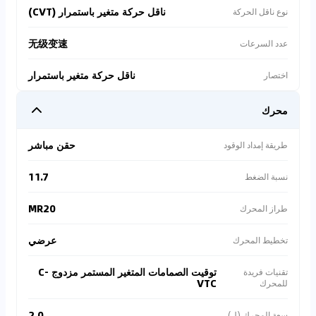
ناقل حركة متغير باستمرار (CVT)
نوع ناقل الحركة
无级变速
عدد السرعات
ناقل حركة متغير باستمرار
اختصار
محرك
حقن مباشر
طريقة إمداد الوقود
11.7
نسبة الضغط
MR20
طراز المحرك
عرضي
تخطيط المحرك
توقيت الصمامات المتغير المستمر مزدوج C-
تقنيات فريدة
VTC
للمحرك
2.0
سعة المحرك (ل)