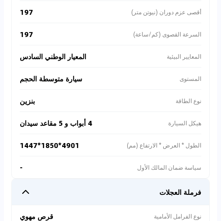
197
أقصى عزم دوران (نيوتن متر)
197
السرعة القصوى (كم/ساعة)
المعيار الوطني السادس
المعايير البيئية
سيارة متوسطة الحجم
المستوى
بنزين
نوع الطاقة
4 أبواب و 5 مقاعد سيدان
هيكل السيارة
4901*1850*1447
الطول * العرض * الارتفاع (مم)
-
سياسة ضمان المالك الأول
فرملة العجلات
قرص مهوي
نوع الفرامل الأمامية