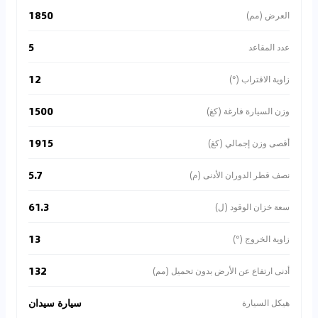
1850
العرض (مم)
5
عدد المقاعد
12
زاوية الاقتراب (°)
1500
وزن السيارة فارغة (كغ)
1915
أقصى وزن إجمالي (كغ)
5.7
نصف قطر الدوران الأدنى (م)
61.3
سعة خزان الوقود (ل)
13
زاوية الخروج (°)
132
أدنى ارتفاع عن الأرض بدون تحميل (مم)
سيارة سيدان
هيكل السيارة