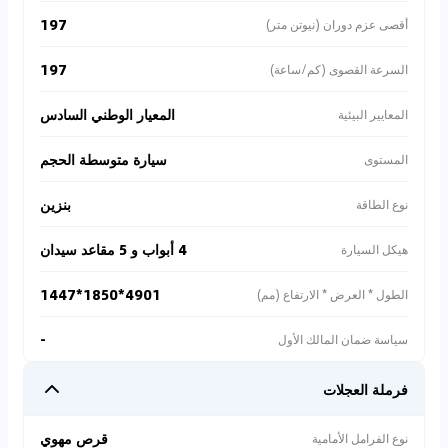
197
أقصى عزم دوران (نيوتن متر)
197
السرعة القصوى (كم/ساعة)
المعيار الوطني السادس
المعايير البيئية
سيارة متوسطة الحجم
المستوى
بنزين
نوع الطاقة
4 أبواب و 5 مقاعد سيدان
هيكل السيارة
4901*1850*1447
الطول * العرض * الارتفاع (مم)
-
سياسة ضمان المالك الأول
فرملة العجلات
قرص مهوي
نوع الفرامل الأمامية