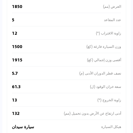
1850
العرض (مم)
5
عدد المقاعد
12
زاوية الاقتراب (°)
1500
وزن السيارة فارغة (كغ)
1915
أقصى وزن إجمالي (كغ)
5.7
نصف قطر الدوران الأدنى (م)
61.3
سعة خزان الوقود (ل)
13
زاوية الخروج (°)
132
أدنى ارتفاع عن الأرض بدون تحميل (مم)
سيارة سيدان
هيكل السيارة