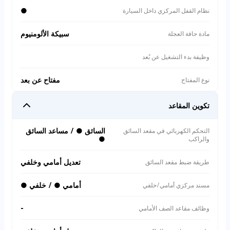
●
نظام القفل المركزي داخل السيارة
سبيكة الألومنيوم
مادة حافة العجلة
وظيفة بدء التشغيل عن بُعد
مفتاح عن بعد
نوع المفتاح
تكوين المقاعد
السائق ● / مساعد السائق
التحكم الكهربائي في مقعد السائق
●
والراكب
تعديل أمامي وخلفي
طريقة ضبط مقعد السائق
أمامي ● / خلفي ●
مسند مركزي أمامي/خلفي
-
وظائف مقاعد الصف الأمامي