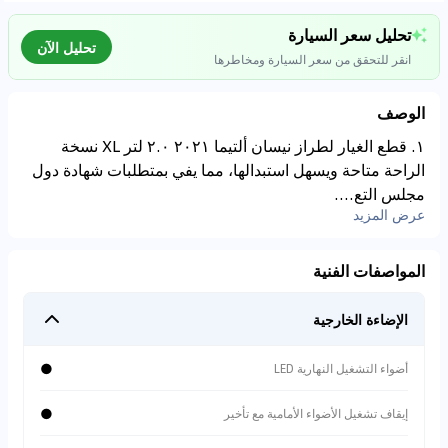
تحليل سعر السيارة
تحليل الآن
انقر للتحقق من سعر السيارة ومخاطرها
الوصف
موجود على
م
YALL***
١. قطع الغيار لطراز نيسان ألتيما ٢٠٢١ ٢.٠ لتر XL نسخة
0
SAR
29,000
الراحة متاحة ويسهل استبدالها، مما يفي بمتطلبات شهادة دول
تحليل بيانات السوق
2020
km
65,000
مجلس التع....
اتصال إلى قواعد البيانات للسيارات المستعملة
عرض المزيد
⚠
0
%
مخاطر المشخصات
مواصفات غير خليجية
المواصفات الفنية
(غير GCC). قيمة إعادة
البيع أقل.
الإضاءة الخارجية
●
أضواء التشغيل النهارية LED
⚠
تنبيه حوادث
لدى المركبة سجلات
●
إيقاف تشغيل الأضواء الأمامية مع تأخير
إصلاح.