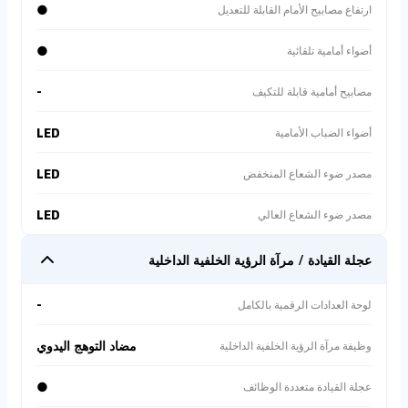
●
ارتفاع مصابيح الأمام القابلة للتعديل
⚠
مخاطر المعاملة
●
أضواء أمامية تلقائية
بائع فردي. لا يوجد ضمان
-
مصابيح أمامية قابلة للتكيف
أو حماية.
LED
أضواء الضباب الأمامية
⚠
مفقودة الضمان
LED
مصدر ضوء الشعاع المنخفض
التكلفة التقديرية للإصلاح
> 5,000 SAR.
LED
مصدر ضوء الشعاع العالي
عجلة القيادة / مرآة الرؤية الخلفية الداخلية
وصف سيارة
-
لوحة العدادات الرقمية بالكامل
**🤖 تقرير تشخيص مخاطر السوق بالذكاء الاصطناعي**: بعد
إجراء مسح عميق لجميع عروض المركبات المماثلة في جميع
المنصات 🔍، على الرغم من وجود عروض لمركبات مماثلة
مضاد التوهج اليدوي
وظيفة مرآة الرؤية الخلفية الداخلية
بأسعار تبدأ من 29000 درهم إماراتي في السوق الخارجي 💰، إلا
أن الذكاء الاصطناعي كشف عن مخاطر خطيرة: مخاطر
●
عجلة القيادة متعددة الوظائف
المواصفات: ليست بمواصفات خليجية (GCC)، مما يؤدي إلى