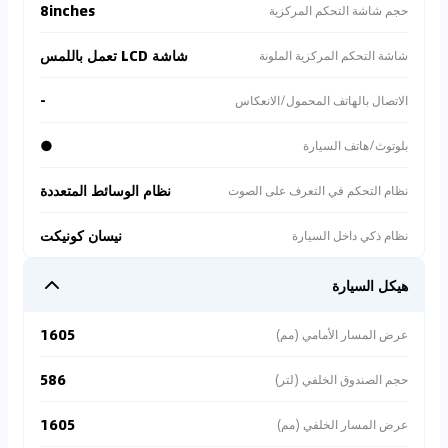
8inches
حجم شاشة التحكم المركزية
شاشة LCD تعمل باللمس
شاشة التحكم المركزية الملونة
-
الاتصال بالهاتف المحمول/الانعكاس
●
بلوتوث/هاتف السيارة
نظام الوسائط المتعددة
نظام التحكم في التعرف على الصوت
نيسان كونيكت
نظام ذكي داخل السيارة
هيكل السيارة
1605
عرض المسار الأمامي (مم)
586
حجم الصندوق الخلفي (لتر)
1605
عرض المسار الخلفي (مم)