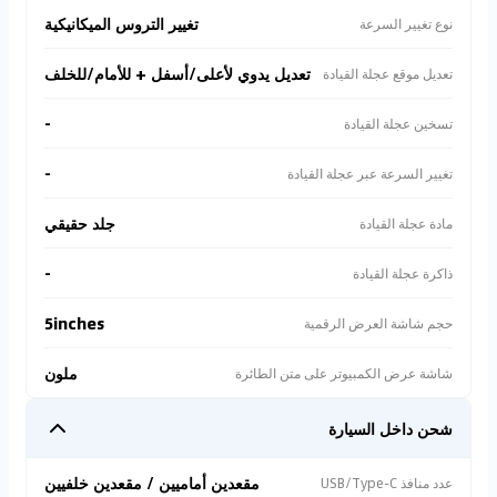
انخفاض شديد في قيمة إعادة البيع في السوق الثانوي 📉 مخاطر
تغيير التروس الميكانيكية
نوع تغيير السرعة
المعاملة: إعلان من بائع خاص، بدون أي حماية لحقوق ما بعد البيع
أو ضمان. غياب الضمان: التكلفة التقديرية للصيانة خلال السنة
تعديل يدوي لأعلى/أسفل + للأمام/للخلف
تعديل موقع عجلة القيادة
الأولى قد تتجاوز 5,000 درهم إماراتي 💸 بالمقابل، يبلغ سعر
المركبة المعتمدة رسميًا من Cartea 47500 درهم إماراتي 🏷️،
وهي معروضة من قبل وكيل معتمد، مع توفير ضمانات كاملة 🛡️.
-
تسخين عجلة القيادة
ننصحك بالتفضيل للشراء من قنوات معتمدة رسميًا لتجنب
الخسائر الكبيرة، وتكاليف الصيانة وحماية الحقوق المرتفعة
-
تغيير السرعة عبر عجلة القيادة
اللاحقة ✅
جلد حقيقي
مادة عجلة القيادة
-
ذاكرة عجلة القيادة
5inches
حجم شاشة العرض الرقمية
ملون
شاشة عرض الكمبيوتر على متن الطائرة
شحن داخل السيارة
مقعدين أماميين / مقعدين خلفيين
عدد منافذ USB/Type-C