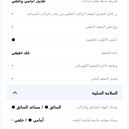
تعديل أمامي وخلفي
طريقة ضبط مقعد الراكب
-
زر قابل للتعديل لمقعد الراكب الخلفي من جانب الراكب المساعد
-
نوع طي المقعد الخلفي
●
حاملي الأكواب الخلفية
جلد حقيقي
مادة المقعد
-
وظيفة ذاكرة المقعد الكهربائي
-
تعديل المقعد الثاني
السلامة السلبية
السائق ● / مساعد السائق ●
وسائد الهواء للسائق والراكب
أمامي ● / خلفي -
وسائد هوائية جانبية أمامية/خلفية