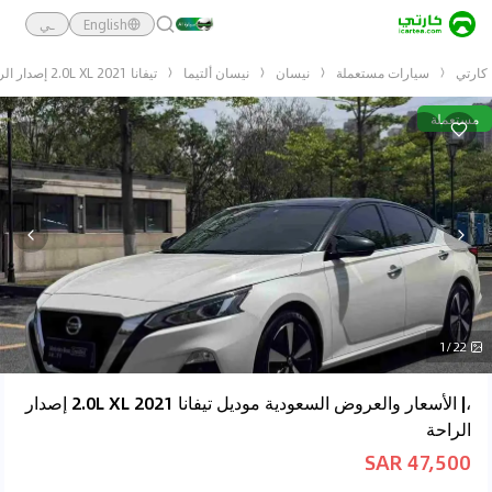
English
ـي
كارتي
سيارات مستعملة
نيسان
نيسان ألتيما
تيفانا 2021 2.0L XL إصدار الراحة
مستعملة
1/22
،| الأسعار والعروض السعودية موديل تيفانا 2021 2.0L XL إصدار
الراحة
47,500 SAR