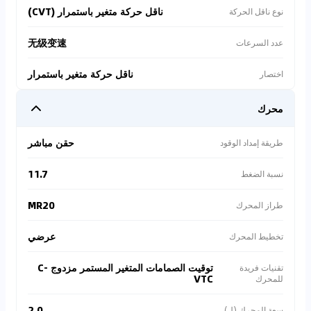
ناقل حركة متغير باستمرار (CVT)
نوع ناقل الحركة
无级变速
عدد السرعات
ناقل حركة متغير باستمرار
اختصار
محرك
حقن مباشر
طريقة إمداد الوقود
11.7
نسبة الضغط
MR20
طراز المحرك
عرضي
تخطيط المحرك
توقيت الصمامات المتغير المستمر مزدوج C-
تقنيات فريدة
VTC
للمحرك
2.0
سعة المحرك (ل)