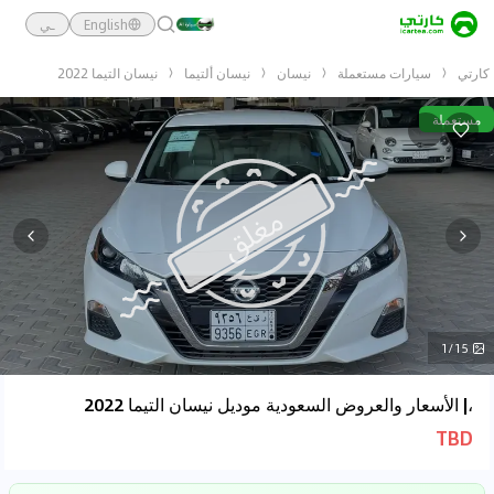
English
ـي
كارتي
سيارات مستعملة
نيسان
نيسان ألتيما
نيسان التيما 2022
مستعملة
1/15
،| الأسعار والعروض السعودية موديل نيسان التيما 2022
TBD