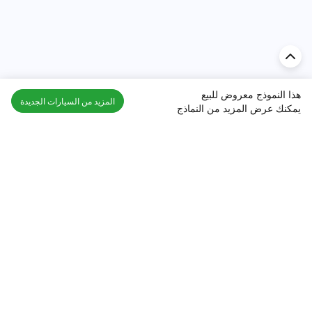
هذا النموذج معروض للبيع
المزيد من السيارات الجديدة
يمكنك عرض المزيد من النماذج
اكتشف السيارة في
السعودية
تقييمات السيارات الشائعة حسب
تقييمات السيارات الشهيرة حسب
الماركة
السلسلة
تويوتا
جيتور T2 مراجعات
جيتور
جيتور اندفاع مراجعات
نيسان
نيسان باترول مراجعات
كيا
فورد منطقة فورد مراجعات
فورد
جيتور T1 مراجعات
بي إم دبليو
بورشه بورش 911 مراجعات
هيونداي
كيا سيلتوس مراجعات
MG
نيسان كيكس مراجعات
سوزوكي
تويوتا راف 4 مراجعات