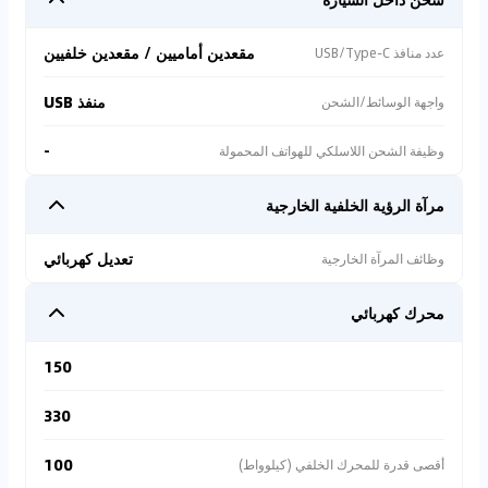
مقعدين أماميين / مقعدين خلفيين
عدد منافذ USB/Type-C
منفذ USB
واجهة الوسائط/الشحن
-
وظيفة الشحن اللاسلكي للهواتف المحمولة
مرآة الرؤية الخلفية الخارجية
تعديل كهربائي
وظائف المرآة الخارجية
محرك كهربائي
150
330
100
أقصى قدرة للمحرك الخلفي (كيلوواط)