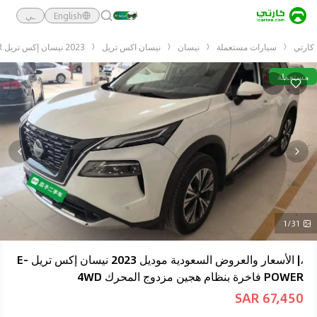
English
ـي
كارتي
سيارات مستعملة
نيسان
نيسان اكس تريل
2023 نيسان إكس تريل E-POWER فاخرة بنظام هجين مزدوج المحرك 4WD
مستعملة
1/31
،| الأسعار والعروض السعودية موديل 2023 نيسان إكس تريل E-
POWER فاخرة بنظام هجين مزدوج المحرك 4WD
67,450 SAR