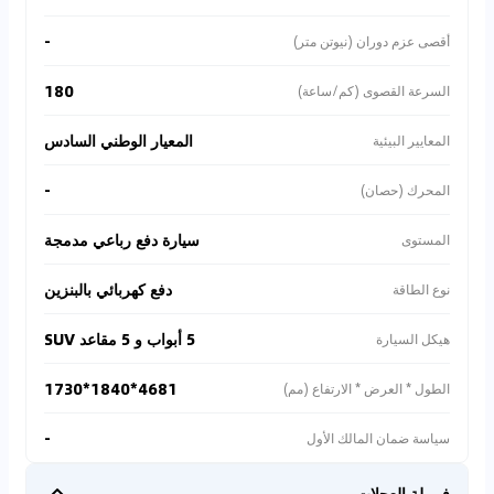
-
أقصى عزم دوران (نيوتن متر)
180
السرعة القصوى (كم/ساعة)
المعيار الوطني السادس
المعايير البيئية
-
المحرك (حصان)
سيارة دفع رباعي مدمجة
المستوى
دفع كهربائي بالبنزين
نوع الطاقة
5 أبواب و 5 مقاعد SUV
هيكل السيارة
4681*1840*1730
الطول * العرض * الارتفاع (مم)
-
سياسة ضمان المالك الأول
فرملة العجلات