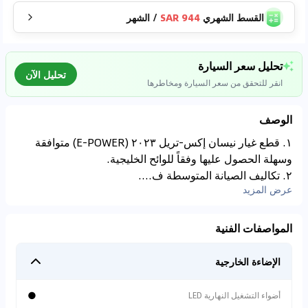
القسط الشهري
944 SAR
/
الشهر
تحليل سعر السيارة
تحليل الآن
انقر للتحقق من سعر السيارة ومخاطرها
الوصف
موجود على
م
YALL***
١. قطع غيار نيسان إكس-تريل ٢٠٢٣ (e-POWER) متوافقة
0
SAR
55,500
تحليل بيانات السوق
2023
km
199,000
٢. تكاليف الصيانة المتوسطة ف....
اتصال إلى قواعد البيانات للسيارات المستعملة
عرض المزيد
⚠
0
%
تنبيه حوادث
لدى المركبة سجلات
المواصفات الفنية
إصلاح.
الإضاءة الخارجية
⚠
مفقودة الضمان
●
أضواء التشغيل النهارية LED