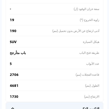
-
سعة خزان الوقود (ل)
19
زاوية الخروج (°)
190
أدنى ارتفاع عن الأرض بدون تحميل (مم)
SUV
هيكل السيارة
باب متأرجح
طريقة فتح الباب
5
عدد الأبواب
2706
قاعدة العجلات (مم)
4681
الطول (مم)
1730
الارتفاع (مم)
التكوين الذكي