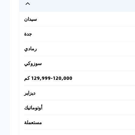
سيدان
جدة
رمادي
سوزوكي
129,999-120,000 كم
ديزاير
أوتوماتيك
مستعملة