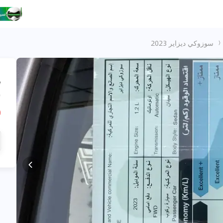
سوزوكي ديزاير 2023
،
س
R