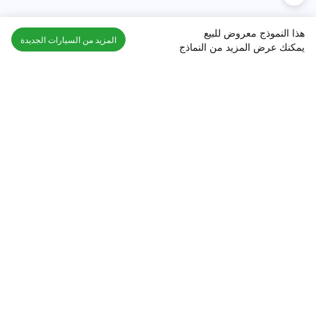
هذا النموذج معروض للبيع
المزيد من السيارات الجديدة
يمكنك عرض المزيد من النماذج
اكتشف السيارة في
السعودية
تقييمات السيارات الشائعة حسب
تقييمات السيارات الشهيرة حسب
الماركة
السلسلة
تويوتا
جيتور T2 مراجعات
جيتور
جيتور اندفاع مراجعات
نيسان
نيسان باترول مراجعات
كيا
فورد منطقة فورد مراجعات
فورد
جيتور T1 مراجعات
بي إم دبليو
بورشه بورش 911 مراجعات
هيونداي
كيا سيلتوس مراجعات
MG
نيسان كيكس مراجعات
سوزوكي
تويوتا راف 4 مراجعات
ميتسوبيشي
كيا K5 مراجعات
أفضل السيارات الجديدة للبيع
أفضل السيارات المستعملة للبيع
الجديدة جيتور T2
مستعملة نيسان باترول