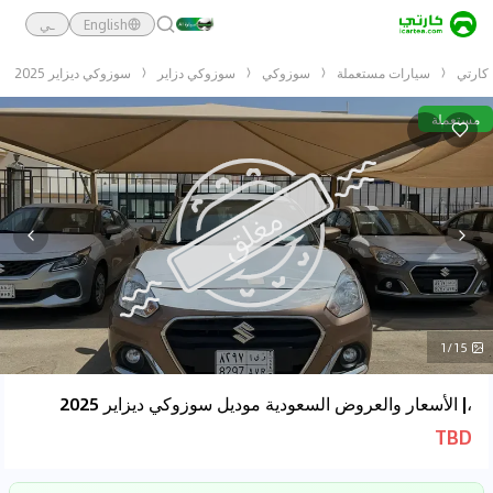
English
ـي
كارتي
سيارات مستعملة
سوزوكي
سوزوكي دزاير
سوزوكي ديزاير 2025
مستعملة
1/15
،| الأسعار والعروض السعودية موديل سوزوكي ديزاير 2025
TBD