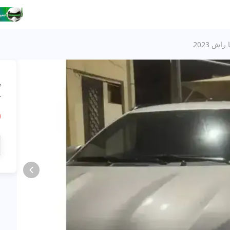
 راش 2023
،
ت
R