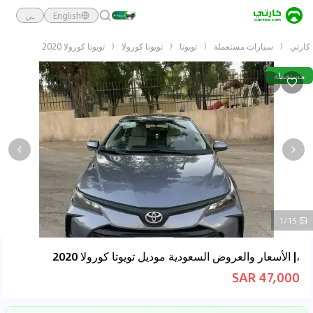
English
ـي
كارتي
سيارات مستعملة
تويوتا
تويوتا كورولا
تويوتا كورولا 2020
مستعملة
1/15
،| الأسعار والعروض السعودية موديل تويوتا كورولا 2020
47,000 SAR