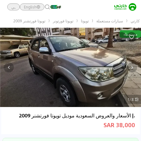
English
ـي
كارتي
سيارات مستعملة
تويوتا
تويوتا فورتونر
تويوتا فورتشنر 2009
مستعملة
1/8
،| الأسعار والعروض السعودية موديل تويوتا فورتشنر 2009
38,000 SAR