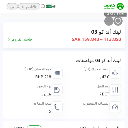
English
ـي
273
/
1
لينك أند كو 03
113,850 ~ 159,848 SAR
حاسبة القروض
لينك أند كو 03 مواصفات
سعة المحرك (لتر)
قوة الحصان (BHP)
2.0لتر
218 BHP
نوع النقل
نوع الوقود
7DCT
بنزين
المسافة المقطوعة
سعة المقاعد
5