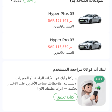
الموديلات المتاحة (2)
2025
يقارن
03 Hyper Plus
مركز التحكم الأرضي
159,848 SAR
من
سيدان
بنزين
03 Hyper Pro
مركز التحكم الأرضي
113,850 SAR
من
سيدان
بنزين
لينك أند كو 03 مراجعة المستخدم
شاركنا رأيك عن الأداء، الراحة، أو المميزات
الاستثنائية. ملاحظاتك تساعد الآخرين على الاختيار
بحكمة — اترك تعليقك الآن!
كتابة تعليق